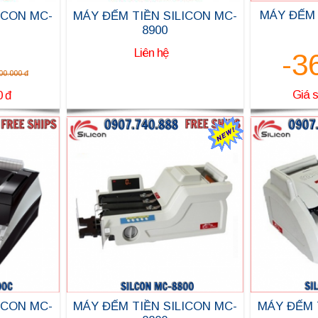
MÁY ĐẾM
ICON MC-
MÁY ĐẾM TIỀN SILICON MC-
8900
Liên hệ
-3
00.000 đ
Giá s
0 đ
LICON MC-
MÁY ĐẾM TIỀN SILICON MC-
MÁY ĐẾM