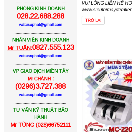
.........................................................
VUI LÒNG LIÊN HỆ HOTL
PHÒNG KINH DOANH
www.sieuthimaydemtie
028.22.688.288
TRỞ LẠI
vattusaphat@gmail.com
.........................................................
NHÂN VIÊN KINH DOANH
0827.555.123
Mr TUẤN
:
vattusaphat@gmail.com
.........................................................
VP GIAO DỊCH MIỀN TÂY
:
Mr CHÁNH
(0296)3.727.388
vattusaphat@gmail.com
.........................................................
TƯ VẤN KỸ THUẬT BẢO
HÀNH
Mr TÙNG
(028)66752111