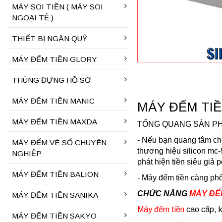
MÁY SOI TIỀN ( MÁY SOI
NGOẠI TỆ )
THIẾT BỊ NGÂN QUỸ
MÁY ĐẾM TIỀN GLORY
THÙNG ĐỰNG HỒ SƠ
MÁY ĐẾM TIỀN MANIC
MÁY ĐẾM TIỀ
MÁY ĐẾM TIỀN MAXDA
TỔNG QUANG SẢN P
- Nếu bạn quang tâm chọ
MÁY ĐẾM VÉ SỐ CHUYÊN
thương hiệu silicon mc-
NGHIỆP
phát hiện tiền siêu giả
MÁY ĐẾM TIỀN BALION
- Máy đếm tiền càng phổ
CHỨC NĂNG
MÁY ĐẾ
MÁY ĐẾM TIỀN SANIKA
Máy đếm tiền
cao cấp, k
MÁY ĐẾM TIỀN SAKYO