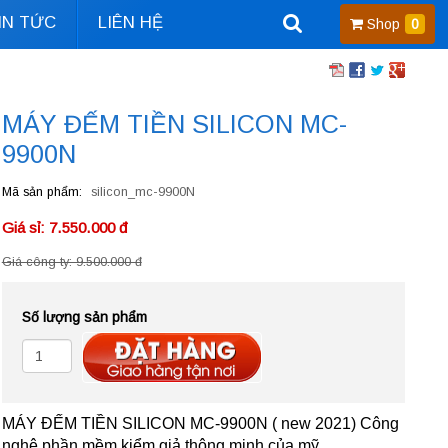
IN TỨC
LIÊN HỆ
Shop
0
MÁY ĐẾM TIỀN SILICON MC-
9900N
Mã sản phẩm
silicon_mc-9900N
Giá sỉ: 7.550.000 đ
Giá công ty: 9.500.000 đ
Số lượng sản phẩm
MÁY ĐẾM TIỀN SILICON MC-9900N ( new 2021) Công
nghệ phần mềm kiểm giả thông minh của mỹ