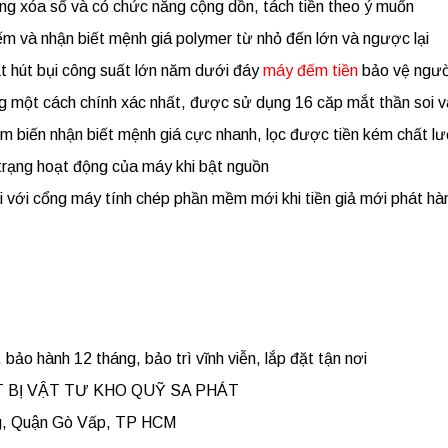
g xóa số và có chức năng cộng dồn, tách tiền theo ý muốn
m và nhận biết mệnh giá polymer từ nhỏ đến lớn và ngược lại
t hút bụi công suất lớn năm dưới đáy
máy đếm tiền
bảo vệ người
 một cách chính xác nhất, được sử dụng 16 căp mắt thần soi và 
 biến nhận biết mệnh giá cực nhanh, lọc được tiền kém chất lượ
 trạng hoạt động của máy khi bật nguồn
i với cổng máy tính chép phần mềm mới khi tiền giả mới phát hà
ảo hành 12 tháng, bảo trì vĩnh viễn, lắp đặt tận nơi
BỊ VẬT TƯ KHO QUỸ SA PHÁT
, Quận Gò Vấp, TP HCM