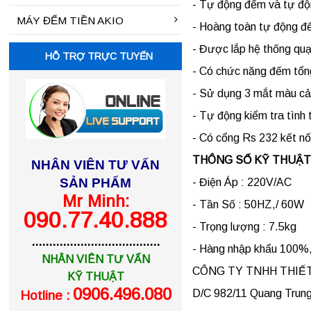
- Tự động đếm và tự độn
MÁY ĐẾM TIỀN AKIO
- Hoàng toàn tự động đế
- Được lắp hệ thống quạ
HỖ TRỢ TRỰC TUYẾN
- Có chức năng đếm tổng
- Sử dụng 3 mắt màu cảm
- Tự động kiểm tra tình
- Có cổng Rs 232 kết nố
THÔNG SỐ KỸ THUẬT
NHÂN VIÊN TƯ VẤN
SẢN PHẨM
- Điện Áp : 220V/AC
Mr Minh:
- Tần Số : 50HZ,/ 60W
090.77.40.888
- Trọng lượng : 7.5kg
.....................................
- Hàng nhập khẩu 100%, b
NHÂN VIÊN TƯ VẤN
CÔNG TY TNHH THIẾT 
KỸ THUẬT
0906.496.080
D/C 982/11 Quang Trung
Hotline :