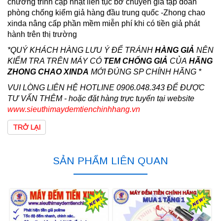
chương trình cập nhật liên tục bở chuyên gia tập đoàn
phòng chống kiểm giả hàng đầu trung quốc -Zhong chao
xinda nâng cấp phần mềm miễn phí khi có tiền giả phát
hành trên thị trường
*QUÝ KHÁCH HÀNG LƯU Ý ĐỂ TRÁNH
HÀNG GIẢ
NÊN
KIỂM TRA TRÊN MÁY CÓ
TEM CHỐNG GIẢ
CỦA
HÃNG
ZHONG CHAO XINDA
MỚI ĐÚNG SP CHÍNH HÃNG *
VUI LÒNG LIÊN HỆ HOTLINE 0906.048.343 ĐỂ ĐƯỢC
TƯ VẤN THÊM - hoặc đặt hàng trực tuyến tại website
www.sieuthimaydemtienchinhhang.vn
TRỞ LẠI
SẢN PHẨM LIÊN QUAN