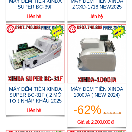
MÁY ĐẾM TIỀN XINDA
MÁY ĐẾM TIỀN XINDA
SUPER BC-39F
ZCXD-1718 NEW2025
Liên hệ
Liên hệ
MÁY ĐẾM TIỀN XINDA
MÁY ĐẾM TIỀN XINDA
SUPER BC-31F ( 2 MÔ
1000JA ( NEW 2024)
TƠ ) NHẬP KHẨU 2025
-62%
Liên hệ
5.800.000 đ
Giá sỉ: 2.200.000 đ