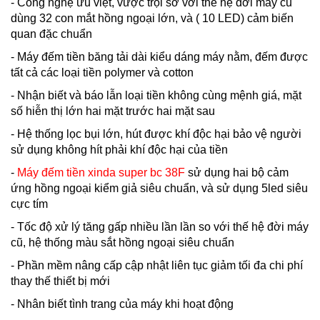
- Công nghệ ưu việt, vược trội sơ với thế hệ đời máy cũ
dùng 32 con mắt hồng ngoại lớn, và ( 10 LED) cảm biến
quan đặc chuẩn
- Máy đếm tiền băng tải dài kiểu dáng máy nằm, đếm được
tất cả các loại tiền polymer và cotton
- Nhận biết và báo lẫn loại tiền không cùng mệnh giá, mặt
số hiễn thị lớn hai mặt trước hai mặt sau
- Hệ thống lọc bụi lớn, hút được khí độc hại bảo vệ người
sử dụng không hít phải khí độc hại của tiền
-
Máy đếm tiền xinda super bc 38F
sử dụng hai bộ cảm
ứng hồng ngoại kiểm giả siêu chuẩn, và sử dụng 5led siêu
cực tím
- Tốc độ xử lý tăng gấp nhiều lần lần so với thế hệ đời máy
cũ, hệ thống màu sắt hồng ngoại siêu chuẩn
- Phần mềm nâng cấp cập nhật liên tục giảm tối đa chi phí
thay thế thiết bị mới
- Nhân biết tình trang của máy khi hoạt động