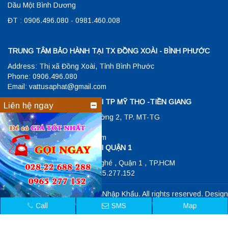
Dầu Một Bình Dương
ĐT : 0906.496.080 - 0981.460.008
TRUNG TÂM BẢO HÀNH TẠI TX ĐỒNG XOÀI - BÌNH PHƯỚC
Address: Thị xã Đồng Xoài, Tỉnh Bình Phước
Phone: 0906.496.080
Email: vattusaphat@gmail.com
TRUNG TÂM BẢO HÀNH TẠI TP MỸ THO -TIỀN GIANG
Liên hệ ngay
Đ/C: 23/1 Hùng Vương , Phường 2, TP. MT-TG
ĐT: 0906048343
Email: vattusaphat@gmail.com
TRUNG TÂM BẢO HÀNH TẠI QUẬN 1
Address: 26 Lê Lợi , P.Bến Nghé , Quận 1 , TP.HCM
Phone: 028.22.688.288 - 0965.277.152
Copyright © Siêu Thị Điện Máy Nhập Khẩu. All rights reserved. Design
by
NAM BO VN
.
Đang trực tuyến: 7
Tổng truy cập: 1135345
Call
SMS
Map