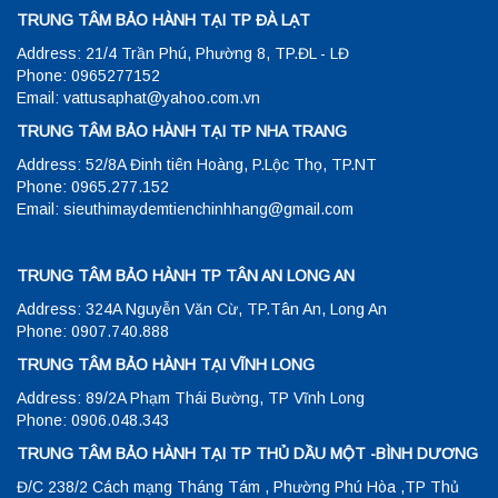
TRUNG TÂM BẢO HÀNH TẠI TP ĐÀ LẠT
Address: 21/4 Trần Phú, Phường 8, TP.ĐL - LĐ
Phone: 0965277152
Email: vattusaphat@yahoo.com.vn
TRUNG TÂM BẢO HÀNH TẠI TP NHA TRANG
Address: 52/8A Đinh tiên Hoàng, P.Lộc Thọ, TP.NT
Phone: 0965.277.152
Email: sieuthimaydemtienchinhhang@gmail.com
TRUNG TÂM BẢO HÀNH TP TÂN AN LONG AN
Address: 324A Nguyễn Văn Cừ, TP.Tân An, Long An
Phone: 0907.740.888
TRUNG TÂM BẢO HÀNH TẠI VĨNH LONG
Address: 89/2A Phạm Thái Bường, TP Vĩnh Long
Phone: 0906.048.343
TRUNG TÂM BẢO HÀNH TẠI TP THỦ DẦU MỘT -BÌNH DƯƠNG
Đ/C 238/2 Cách mạng Tháng Tám , Phường Phú Hòa ,TP Thủ