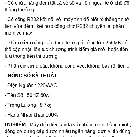
- Có chức năng đếm tất cả vé số và tiền ngoại tệ ở chế độ
thông thường
- Có cổng R232 kết nối với máy tính để biết rõ thông tin tờ
tiền vừa đếm , kết hợp cổng chờ R232 chuyền tải phần
mềm về máy
- Phần mềm nâng cấp dung lượng ổ cứng lớn 256MB có
thể cập nhật liên tục chương trình kiểm giả mới hoặc tiền
lưu thông trên thị trường
- Phần cơ cứng cáp, không cong veo, không bay rối tiền ...
THÔNG SỐ KỸ THUẬT
- Điện Nguồn : 220V/AC
- Tần Số : 50HZ 60w
- Trọng Lượng : 8,7kg
- Hàng Nhập khẩu 100%
ƯU ĐIỂM
: -Máy đếm tiền xinda với phần mềm thông minh,
đông cơ cứng cấp được nhiều ngân hàng, đơn vị tin dùng