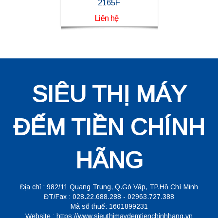
2165F
Liên hệ
SIÊU THỊ MÁY
ĐẾM TIỀN CHÍNH
HÃNG
Địa chỉ : 982/11 Quang Trung, Q.Gò Vấp, TP.Hồ Chí Minh
ĐT/Fax : 028.22.688.288 - 02963.727.388
Mã số thuế: 1601899231
Website : https://www.sieuthimaydemtienchinhhang.vn