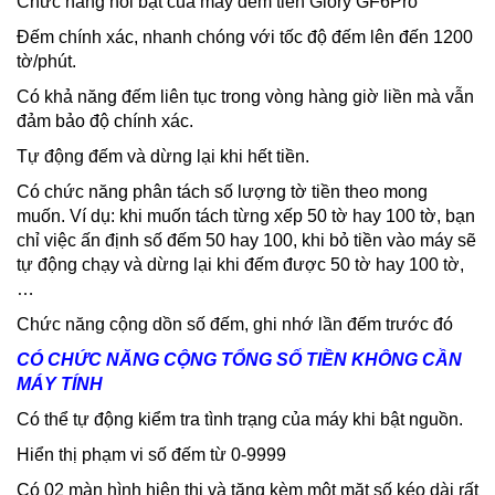
Chức năng nổi bật của máy đếm tiền Glory GF6Pro
Đếm chính xác, nhanh chóng với tốc độ đếm lên đến 1200
tờ/phút.
Có khả năng đếm liên tục trong vòng hàng giờ liền mà vẫn
đảm bảo độ chính xác.
Tự động đếm và dừng lại khi hết tiền.
Có chức năng phân tách số lượng tờ tiền theo mong
muốn. Ví dụ: khi muốn tách từng xếp 50 tờ hay 100 tờ, bạn
chỉ việc ấn định số đếm 50 hay 100, khi bỏ tiền vào máy sẽ
tự động chạy và dừng lại khi đếm được 50 tờ hay 100 tờ,
…
Chức năng cộng dồn số đếm, ghi nhớ lần đếm trước đó
CÓ CHỨC NĂNG CỘNG TỔNG SỐ TIỀN KHÔNG CẦN
MÁY TÍNH
Có thể tự động kiểm tra tình trạng của máy khi bật nguồn.
Hiển thị phạm vi số đếm từ 0-9999
Có 02 màn hình hiện thị và tặng kèm một mặt số kéo dài rất