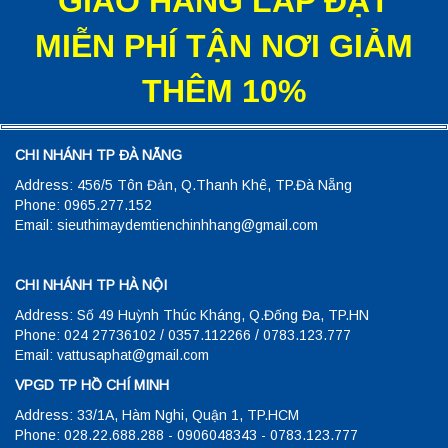
GIAO HÀNG LẮP ĐẶT
MIỄN PHÍ TẬN NƠI GIẢM
THÊM 10%
CHI NHÁNH TP ĐÀ NẴNG
Address: 456/5 Tôn Đản, Q.Thanh Khê, TP.Đà Nẵng
Phone: 0965.277.152
Email: sieuthimaydemtienchinhhang@gmail.com
CHI NHÁNH TP HÀ NỘI
Address: Số 49 Huỳnh Thúc Kháng, Q.Đống Đa, TP.HN
Phone: 024 27736102 / 0357.112266 / 0783.123.777
Email: vattusaphat@gmail.com
VPGD TP HỒ CHÍ MINH
Address: 33/1A, Hàm Nghi, Quận 1, TP.HCM
Phone: 028.22.688.288 - 0906048343 - 0783.123.777