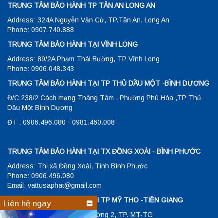
TRUNG TÂM BẢO HÀNH TP TÂN AN LONG AN
Address: 324A Nguyễn Văn Cừ, TP.Tân An, Long An
Phone: 0907.740.888
TRUNG TÂM BẢO HÀNH TẠI VĨNH LONG
Address: 89/2A Phạm Thái Bường, TP Vĩnh Long
Phone: 0906.048.343
TRUNG TÂM BẢO HÀNH TẠI TP THỦ DẦU MỘT -BÌNH DƯƠNG
Đ/C 238/2 Cách mạng Tháng Tám , Phường Phú Hòa ,TP Thủ
Dầu Một Bình Dương
ĐT : 0906.496.080 - 0981.460.008
TRUNG TÂM BẢO HÀNH TẠI TX ĐỒNG XOÀI - BÌNH PHƯỚC
Address: Thị xã Đồng Xoài, Tỉnh Bình Phước
Phone: 0906.496.080
Email: vattusaphat@gmail.com
TRUNG TÂM BẢO HÀNH TẠI TP MỸ THO -TIỀN GIANG
Liên hệ ngay
Đ/C: 23/1 Hùng Vương , Phường 2, TP. MT-TG