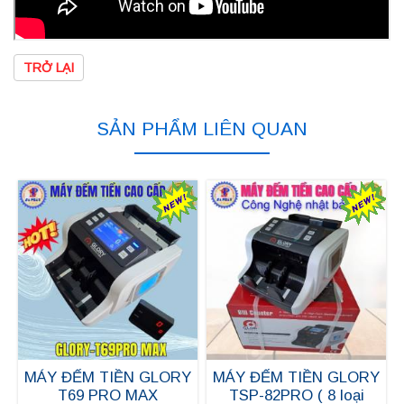
TRỞ LẠI
SẢN PHẨM LIÊN QUAN
MÁY ĐẾM TIỀN GLORY
MÁY ĐẾM TIỀN GLORY
T69 PRO MAX
TSP-82PRO ( 8 loại