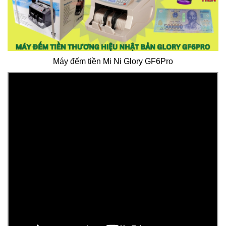
Máy đếm tiền Mi Ni Glory GF6Pro